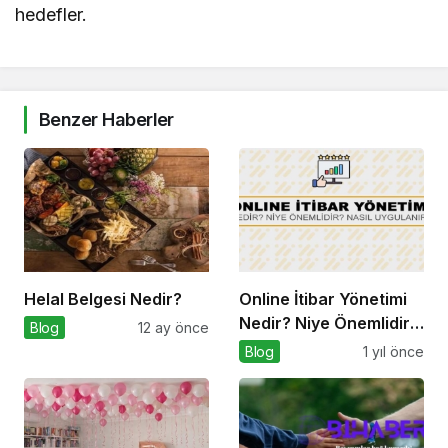
hedefler.
Benzer Haberler
Helal Belgesi Nedir?
Online İtibar Yönetimi
Nedir? Niye Önemlidir?
Blog
12 ay önce
Online İtibar Yönetimi
Blog
1 yıl önce
Nasıl Uygulanır?