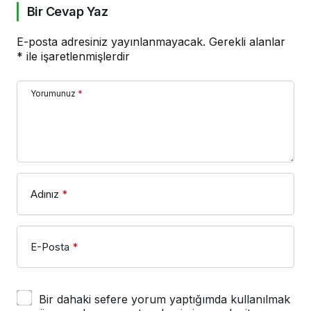
Bir Cevap Yaz
E-posta adresiniz yayınlanmayacak.
Gerekli alanlar
*
ile işaretlenmişlerdir
Yorumunuz
*
Adınız
*
E-Posta
*
Bir dahaki sefere yorum yaptığımda kullanılmak