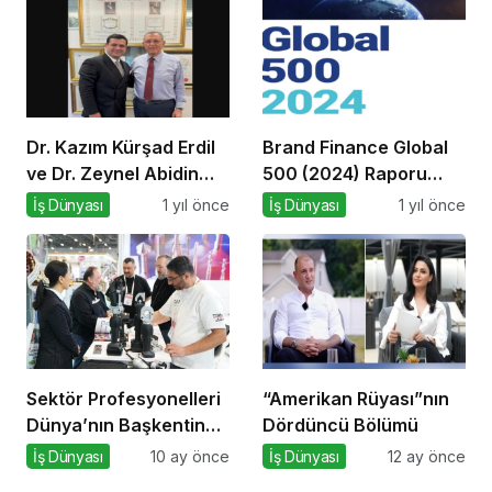
Dr. Kazım Kürşad Erdil
Brand Finance Global
ve Dr. Zeynel Abidin
500 (2024) Raporu
Erdem’den İş Dünyası
Yayımlandı!
İş Dünyası
1 yıl önce
İş Dünyası
1 yıl önce
Buluşması
Sektör Profesyonelleri
“Amerikan Rüyası”nın
Dünya’nın Başkentinde
Dördüncü Bölümü
Buluşacak!
İş Dünyası
10 ay önce
İş Dünyası
12 ay önce