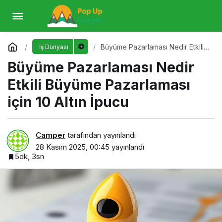
Büyüme Pazarlaması Nedir Etkili Büyüme
Pazarlaması için 10 Altın İpucu
Yorum Yap
Büyüme Pazarlaması Nedir Etkili
İş Dünyası
Büyüme Pazarlaması için 10 Altın
Büyüme Pazarlaması Nedir
İpucu
Etkili Büyüme Pazarlaması
için 10 Altın İpucu
Camper
tarafından yayınlandı
28 Kasım 2025, 00:45
yayınlandı
5dk, 3sn