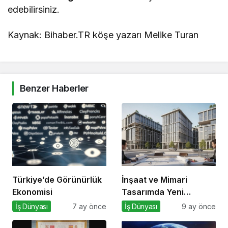
edebilirsiniz.
Kaynak: Bihaber.TR köşe yazarı Melike Turan
Benzer Haberler
Türkiye’de Görünürlük
İnşaat ve Mimari
Ekonomisi
Tasarımda Yeni
Standartlar Belirliyor
İş Dünyası
7 ay önce
İş Dünyası
9 ay önce