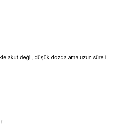
r
ikle akut değil, düşük dozda ama uzun süreli
r: