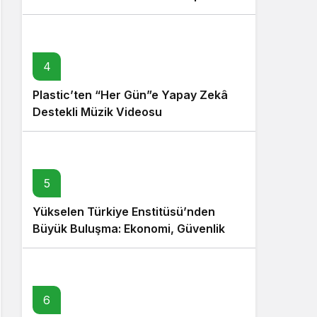
4
Plastic’ten “Her Gün”e Yapay Zekâ
Destekli Müzik Videosu
5
Yükselen Türkiye Enstitüsü’nden
Büyük Buluşma: Ekonomi, Güvenlik
Politikaları ve Hukuk Konferansı
6