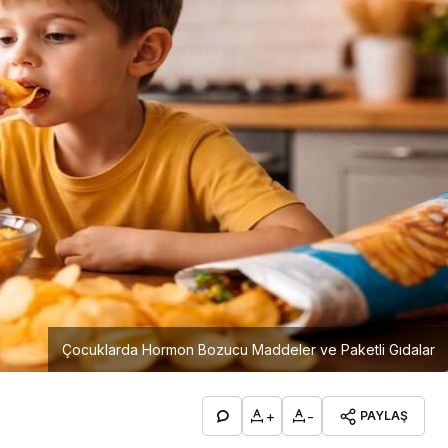
Çocuklarda Hormon Bozucu Maddeler ve Paketli Gıdalar
+
-
PAYLAŞ