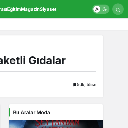
yası
Eğitim
Magazin
Siyaset
etli Gıdalar
5dk, 55sn
Bu Aralar Moda