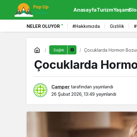
Anasayfa
Turizm
Yaşam
Blo
NELER OLUYOR
#Hakkımızda
Gizlilik
#
Çocuklarda Hormon Bozucu
Sağlık
Çocuklarda Hormon
Camper
tarafından yayınlandı
26 Şubat 2026, 13:49
yayınlandı