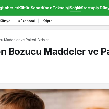
g
Haberler
Kültür Sanat
Kadın
Teknoloji
Sağlık
Startup
İş Dün
Künye
#Ekonomi
Kripto
 Maddeler ve Paketli Gıdalar
 Bozucu Maddeler ve Pak