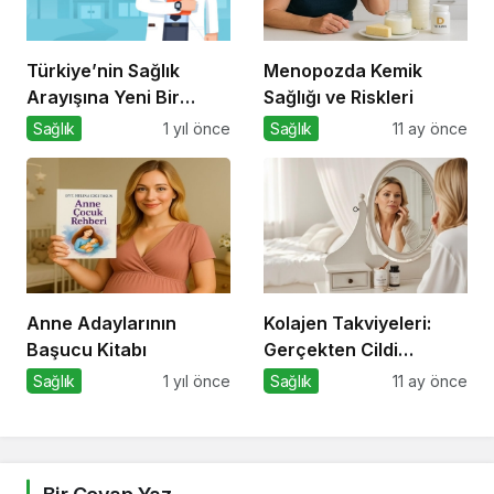
Türkiye’nin Sağlık
Menopozda Kemik
Arayışına Yeni Bir
Sağlığı ve Riskleri
Soluk: İşte Bu Doktor ile
Sağlık
1 yıl önce
Sağlık
11 ay önce
Sağlığa Erişim Artık
Çok Daha Kolay!
Anne Adaylarının
Kolajen Takviyeleri:
Başucu Kitabı
Gerçekten Cildi
Gençleştiriyor mu?
Sağlık
1 yıl önce
Sağlık
11 ay önce