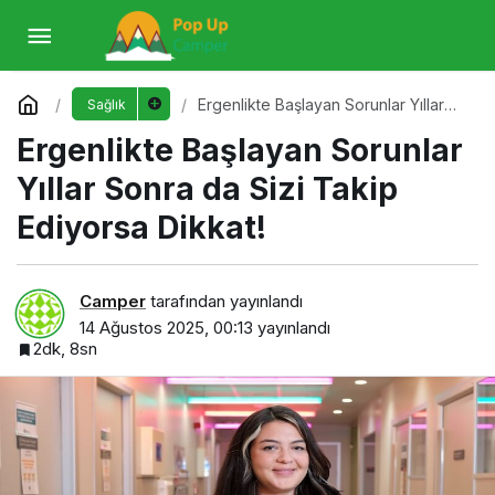
Ergenlikte Başlayan Sorunlar Yıllar Sonra da
Sizi Takip Ediyorsa Dikkat!
Yorum Yap
Ergenlikte Başlayan Sorunlar Yıllar
Sağlık
Sonra da Sizi Takip Ediyorsa Dikkat!
Ergenlikte Başlayan Sorunlar
Yıllar Sonra da Sizi Takip
Ediyorsa Dikkat!
Camper
tarafından yayınlandı
14 Ağustos 2025, 00:13
yayınlandı
2dk, 8sn