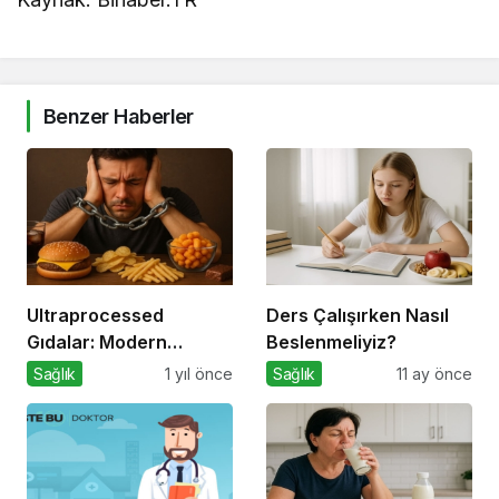
Benzer Haberler
Ultraprocessed
Ders Çalışırken Nasıl
Gıdalar: Modern
Beslenmeliyiz?
Tabağın Gizli
Sağlık
1 yıl önce
Sağlık
11 ay önce
Psikobiyolojisi