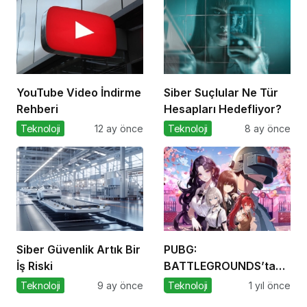
YouTube Video İndirme
Siber Suçlular Ne Tür
Rehberi
Hesapları Hedefliyor?
Teknoloji
12 ay önce
Teknoloji
8 ay önce
Siber Güvenlik Artık Bir
PUBG:
İş Riski
BATTLEGROUNDS’tan 1
Nisan Şakası
Teknoloji
9 ay önce
Teknoloji
1 yıl önce