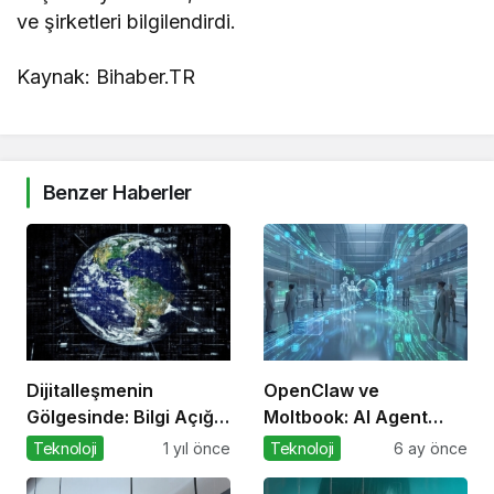
ve şirketleri bilgilendirdi.
Kaynak: Bihaber.TR
Benzer Haberler
Dijitalleşmenin
OpenClaw ve
Gölgesinde: Bilgi Açığı
Moltbook: AI Agent
Büyüyor mu?
Ekonomisinin İlk
Teknoloji
1 yıl önce
Teknoloji
6 ay önce
Altyapıları