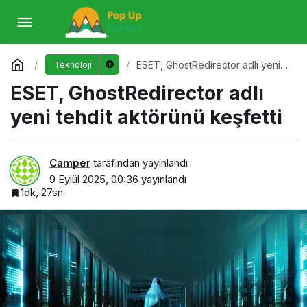
ESET, GhostRedirector adlı yeni tehdit
aktörünü keşfetti
Yorum Yap
ESET, GhostRedirector adlı yeni
Teknoloji
tehdit aktörünü keşfetti
ESET, GhostRedirector adlı
yeni tehdit aktörünü keşfetti
Camper
tarafından yayınlandı
9 Eylül 2025, 00:36
yayınlandı
1dk, 27sn