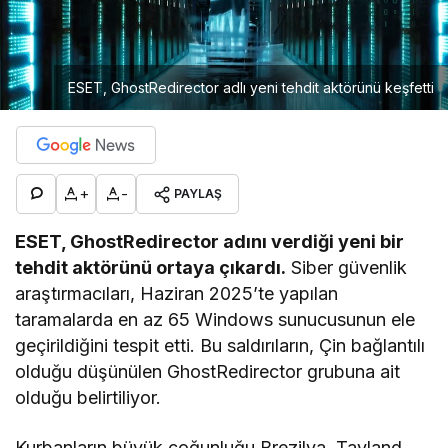
ESET, GhostRedirector adlı yeni tehdit aktörünü keşfetti
+
-
PAYLAŞ
ESET, GhostRedirector adını verdiği yeni bir
tehdit aktörünü ortaya çıkardı.
Siber güvenlik
araştırmacıları, Haziran 2025’te yapılan
taramalarda en az 65 Windows sunucusunun ele
geçirildiğini tespit etti. Bu saldırıların, Çin bağlantılı
olduğu düşünülen GhostRedirector grubuna ait
olduğu belirtiliyor.
Kurbanların büyük çoğunluğu Brezilya, Tayland,