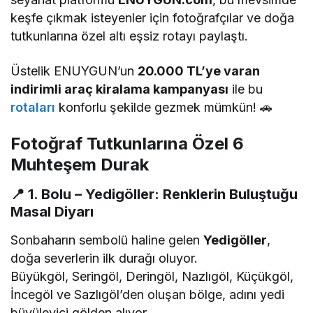
keşfe çıkmak isteyenler için fotoğrafçılar ve doğa
tutkunlarına özel altı eşsiz rotayı paylaştı.
Üstelik ENUYGUN’un
20.000 TL’ye varan
indirimli araç kiralama kampanyası
ile bu
rotaları
konforlu şekilde gezmek mümkün! 🚗
Fotoğraf Tutkunlarına Özel 6
Muhteşem Durak
📍
1. Bolu – Yedigöller: Renklerin Buluştuğu
Masal Diyarı
Sonbaharın sembolü haline gelen
Yedigöller
,
doğa severlerin ilk durağı oluyor.
Büyükgöl, Seringöl, Deringöl, Nazlıgöl, Küçükgöl,
İncegöl ve Sazlıgöl’den oluşan bölge, adını yedi
büyüleyici gölden alıyor.