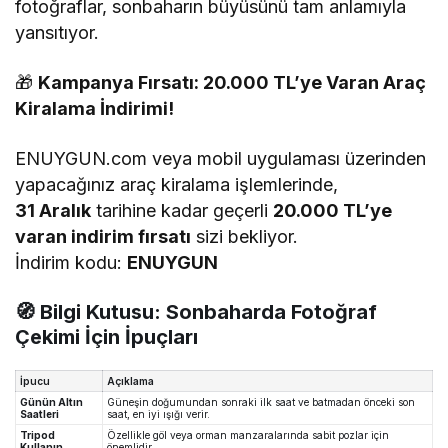
fotoğraflar, sonbaharın büyüsünü tam anlamıyla
yansıtıyor.
🎁
Kampanya Fırsatı: 20.000 TL’ye Varan Araç
Kiralama İndirimi!
ENUYGUN.com veya mobil uygulaması üzerinden
yapacağınız araç kiralama işlemlerinde,
31 Aralık
tarihine kadar geçerli
20.000 TL’ye
varan indirim fırsatı
sizi bekliyor.
İndirim kodu:
ENUYGUN
🧭
Bilgi Kutusu: Sonbaharda Fotoğraf
Çekimi İçin İpuçları
İpucu
Açıklama
Günün Altın
Güneşin doğumundan sonraki ilk saat ve batmadan önceki son
Saatleri
saat, en iyi ışığı verir.
Tripod
Özellikle göl veya orman manzaralarında sabit pozlar için
Kullanın
önemlidir.