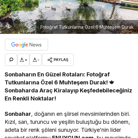
Fotoğraf Tutkunlarına Özel 6 Muhteşem Durak
+
-
PAYLAŞ
Sonbaharın En Güzel Rotaları: Fotoğraf
Tutkunlarına Özel 6 Muhteşem Durak!
🍁
Sonbaharda Araç Kiralayıp Keşfedebileceğiniz
En Renkli Noktalar!
Sonbahar
, doğanın en şiirsel mevsimlerinden biri.
Kızıl, sarı, turuncu ve yeşilin buluştuğu bu dönem,
adeta bir renk şöleni sunuyor. Türkiye’nin lider
seyahat platformu
ENUYGUN.com
, bu mevsimde