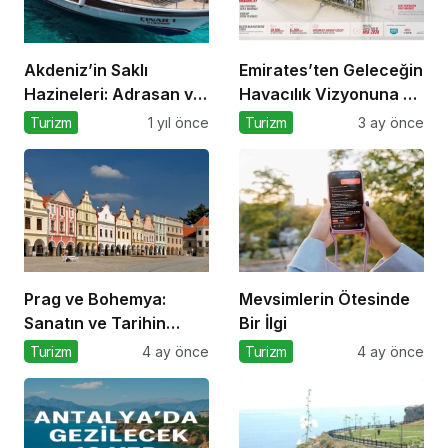
Akdeniz’in Saklı
Emirates’ten Geleceğin
Hazineleri: Adrasan ve
Havacılık Vizyonuna 5,1
Çevresi
Milyar Dolarlık Dev
Turizm
1 yıl önce
Turizm
3 ay önce
Yatırım
Prag ve Bohemya:
Mevsimlerin Ötesinde
Sanatın ve Tarihin
Bir İlgi
Kesiştiği Coğrafya
Turizm
4 ay önce
Turizm
4 ay önce