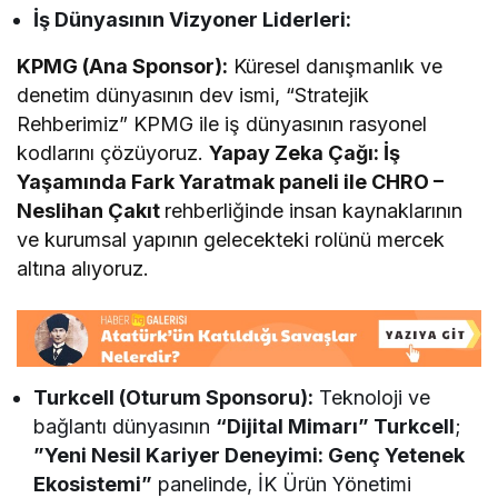
İş Dünyasının Vizyoner Liderleri:
KPMG (Ana Sponsor):
Küresel danışmanlık ve
denetim dünyasının dev ismi, “Stratejik
Rehberimiz” KPMG ile iş dünyasının rasyonel
kodlarını çözüyoruz.
Yapay Zeka Çağı: İş
Yaşamında Fark Yaratmak paneli ile CHRO –
Neslihan Çakıt
rehberliğinde insan kaynaklarının
ve kurumsal yapının gelecekteki rolünü mercek
altına alıyoruz.
Turkcell (Oturum Sponsoru):
Teknoloji ve
bağlantı dünyasının
“Dijital Mimarı” Turkcell
;
”Yeni Nesil Kariyer Deneyimi: Genç Yetenek
Ekosistemi”
panelinde, İK Ürün Yönetimi