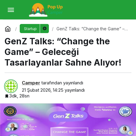
GenZ Talks: “Change the Game” – Geleceği
Tasarlayanlar Sahne Alıyor!
Yorum Yap
GenZ Talks: “Change the Game” –
Startup
Geleceği Tasarlayanlar Sahne
GenZ Talks: “Change the
Alıyor!
Game” – Geleceği
Tasarlayanlar Sahne Alıyor!
Camper
tarafından yayınlandı
21 Şubat 2026, 14:25
yayınlandı
3dk, 28sn