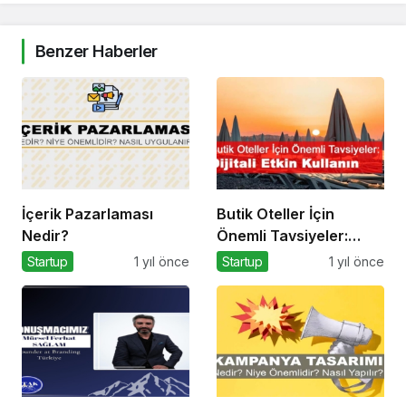
Benzer Haberler
İçerik Pazarlaması
Butik Oteller İçin
Nedir?
Önemli Tavsiyeler:
Dijitali Etkin Kullanın
Startup
1 yıl önce
Startup
1 yıl önce