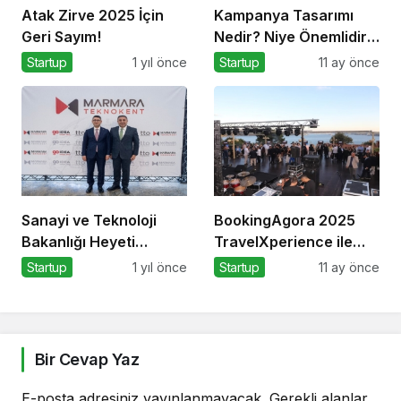
Atak Zirve 2025 İçin
Kampanya Tasarımı
Geri Sayım!
Nedir? Niye Önemlidir?
Kampanya Tasarımı
Startup
1 yıl önce
Startup
11 ay önce
Nasıl Yapılır?
Sanayi ve Teknoloji
BookingAgora 2025
Bakanlığı Heyeti
TravelXperience ile
Marmara Teknokent’i
seyahat sektörü Six
Startup
1 yıl önce
Startup
11 ay önce
Ziyaret Etti!
Senses Kocataş
Mansions’da bir araya
geldi
Bir Cevap Yaz
E-posta adresiniz yayınlanmayacak.
Gerekli alanlar