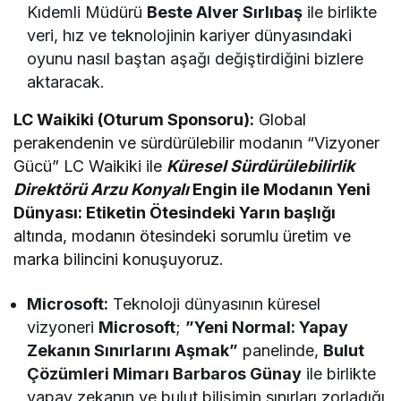
Kıdemli Müdürü
Beste Alver Sırlıbaş
ile birlikte
veri, hız ve teknolojinin kariyer dünyasındaki
oyunu nasıl baştan aşağı değiştirdiğini bizlere
aktaracak.
LC Waikiki (Oturum Sponsoru):
Global
perakendenin ve sürdürülebilir modanın “Vizyoner
Gücü” LC Waikiki ile
Küresel Sürdürülebilirlik
Direktörü Arzu Konyalı
Engin
ile Modanın Yeni
Dünyası: Etiketin Ötesindeki Yarın başlığı
altında, modanın ötesindeki sorumlu üretim ve
marka bilincini konuşuyoruz.
Microsoft:
Teknoloji dünyasının küresel
vizyoneri
Microsoft
;
”Yeni Normal: Yapay
Zekanın Sınırlarını Aşmak”
panelinde,
Bulut
Çözümleri Mimarı Barbaros Günay
ile birlikte
yapay zekanın ve bulut bilişimin sınırları zorladığı