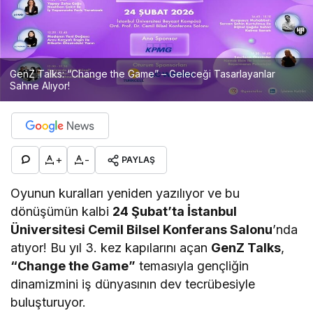
GenZ Talks: “Change the Game” – Geleceği Tasarlayanlar
Sahne Alıyor!
+
-
PAYLAŞ
Oyunun kuralları yeniden yazılıyor ve bu
dönüşümün kalbi
24 Şubat’ta İstanbul
Üniversitesi Cemil Bilsel Konferans Salonu
’nda
atıyor! Bu yıl 3. kez kapılarını açan
GenZ Talks
,
“Change the Game”
temasıyla gençliğin
dinamizmini iş dünyasının dev tecrübesiyle
buluşturuyor.