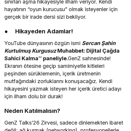
sınırları aşma hikayesiyle ilham veriyor. Kendi
hayatının “oyun kurucusu” olmak isteyenler için
gerçek bir irade dersi sizi bekliyor.
●
Hikayeden Adamlar!
YouTube dünyasının özgün ismi
Sercan Şahin
Kurtulmuş
Kurgusuz
Muhabbet: Dijital Çağda
Sahici Kalma’’ paneliyle
.GenZ sahnesinde!
Ekranın ötesine geçip samimiyetle kitleleri
peşinden sürüklemenin, içerik üretmenin
mutfağındaki zorluklarını konuşacağız. Kendi
hikayesini yazmak isteyen her içerik üretici adayı
için ilham dolu bir durak!
Neden Katılmalısın?
GenZ Talks’26 Zirvesi, sadece dinlemekten ibaret
değil; ağ kurmak (networking), profesyonellerle