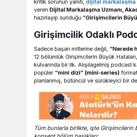
kritik sorunun yanıtı,
dijital markalaşma
veren
Dijital Markalaşma Uzmanı, Aka
hazırlayıp sunduğu
“Girişimcilerin Büyü
Girişimcilik Odaklı Pod
Sadece başarı mitlerine değil,
“Nerede h
12 bölümlük Girişimcilerin Büyük Hataları,
kulvarında bir ilk. Alışılagelmiş podcast ka
popüler
“mini dizi” (mini-series)
format
planlanmış, bütüncül ve sürükleyici bir 
Tüm bunlarla birlikte, işte Girişimcilerin
konsept bölüm başlıkları: