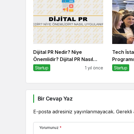
Dijital PR Nedir? Niye
Tech İst
Önemlidir? Dijital PR Nasıl
Programı
Uygulanır?
Ediyor
Startup
1 yıl önce
Startup
Bir Cevap Yaz
E-posta adresiniz yayınlanmayacak.
Gerekli
Yorumunuz
*