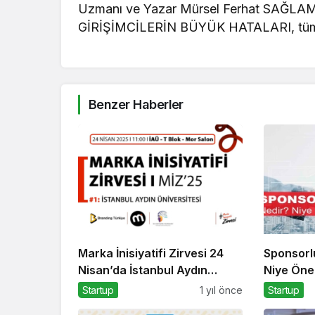
Uzmanı ve Yazar Mürsel Ferhat SAĞLAM’ın
GİRİŞİMCİLERİN BÜYÜK HATALARI, tüm dij
Benzer Haberler
Marka İnisiyatifi Zirvesi 24
Sponsorl
Nisan’da İstanbul Aydın
Niye Önem
Üniversitesi’nde!
Startup
1 yıl önce
Startup