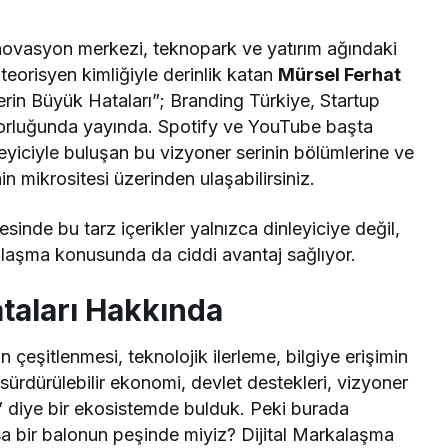
 inovasyon merkezi, teknopark ve yatırım ağındaki
 teorisyen kimliğiyle derinlik katan
Mürsel Ferhat
lerin Büyük Hataları”; Branding Türkiye, Startup
orluğunda yayında. Spotify ve YouTube başta
leyiciyle buluşan bu vizyoner serinin bölümlerine ve
n mikrositesi üzerinden ulaşabilirsiniz.
yesinde bu tarz içerikler yalnızca dinleyiciye değil,
 ulaşma konusunda da ciddi avantaj sağlıyor.
ataları Hakkında
n çeşitlenmesi, teknolojik ilerleme, bilgiye erişimin
ürdürülebilir ekonomi, devlet destekleri, vizyoner
ik” diye bir ekosistemde bulduk. Peki burada
 bir balonun peşinde miyiz? Dijital Markalaşma