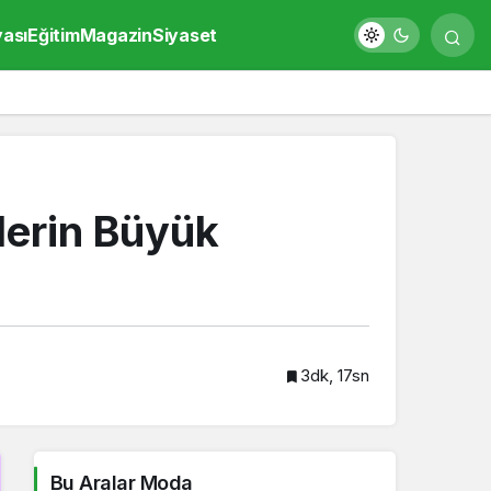
yası
Eğitim
Magazin
Siyaset
ilerin Büyük
3dk, 17sn
Bu Aralar Moda