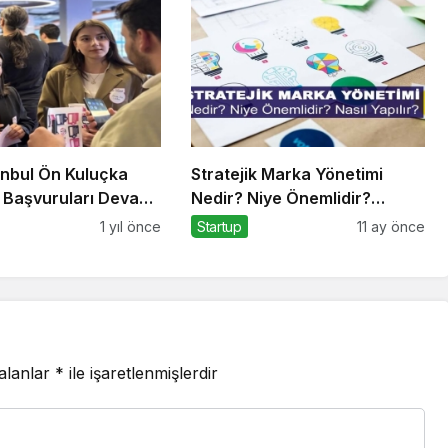
anbul Ön Kuluçka
Stratejik Marka Yönetimi
 Başvuruları Devam
Nedir? Niye Önemlidir?
Stratejik Marka Yönetimi
1 yıl önce
Startup
11 ay önce
Nasıl Yapılır?
 alanlar
*
ile işaretlenmişlerdir