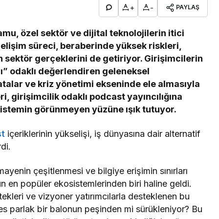
+
-
PAYLAŞ
, özel sektör ve dijital teknolojilerin itici
gelişim süreci, beraberinde yüksek riskleri,
 sektör gerçeklerini de getiriyor. Girişimcilerin
rı” odaklı değerlendiren geleneksel
atalar ve kriz yönetimi ekseninde ele almasıyla
eri, girişimcilik odaklı podcast yayıncılığına
osistemin görünmeyen yüzüne ışık tutuyor.
st
içeriklerinin yükselişi, iş dünyasına dair alternatif
di.
mayenin çeşitlenmesi ve bilgiye erişimin sınırları
n en popüler ekosistemlerinden biri haline geldi.
ekleri ve vizyoner yatırımcılarla desteklenen bu
s parlak bir balonun peşinden mi sürükleniyor? Bu