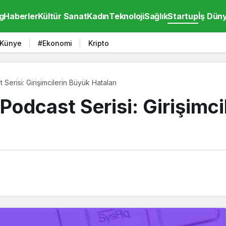
g
Haberler
Kültür Sanat
Kadın
Teknoloji
Sağlık
Startup
İş Dün
Künye
#Ekonomi
Kripto
 Serisi: Girişimcilerin Büyük Hataları
 Podcast Serisi: Girişimc