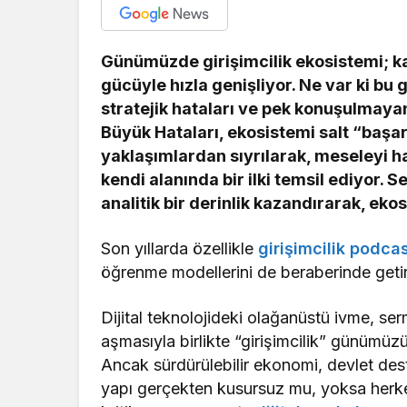
Günümüzde girişimcilik ekosistemi; kamu
gücüyle hızla genişliyor. Ne var ki bu 
stratejik hataları ve pek konuşulmayan
Büyük Hataları, ekosistemi salt “başa
yaklaşımlardan sıyrılarak, meseleyi h
kendi alanında bir ilki temsil ediyor. S
analitik bir derinlik kazandırarak, ek
Son yıllarda özellikle
girişimcilik podca
öğrenme modellerini de beraberinde getir
Dijital teknolojideki olağanüstü ivme, ser
aşmasıyla birlikte “girişimcilik” günümüzü
Ancak sürdürülebilir ekonomi, devlet dest
yapı gerçekten kusursuz mu, yoksa herke