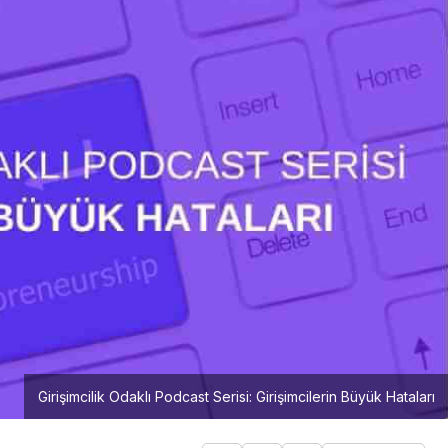
Girişimcilik Odaklı Podcast Serisi: Girişimcilerin Büyük Hataları