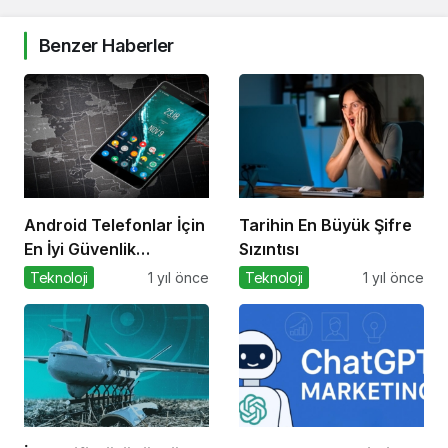
Benzer Haberler
Android Telefonlar İçin
Tarihin En Büyük Şifre
En İyi Güvenlik
Sızıntısı
Uygulamaları
Teknoloji
1 yıl önce
Teknoloji
1 yıl önce