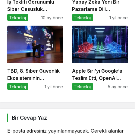
İş Teklifi Görünümlü
Yapay Zeka Yeni Bir
Siber Casusluk
Pazarlama Dili
Operasyonu
Konuşuyor:
Teknoloji
10 ay önce
Teknoloji
1 yıl önce
ChatGPT’nin
Güncellemeleri ve
Markalara Yönelik
Fırsatlar
TBD, 8. Siber Güvenlik
Apple Siri’yi Google’a
Ekosisteminin
Teslim Etti, OpenAI
Geliştirilmesi Zirvesi’ni
Bilgisayar Kullanmaya
Teknoloji
1 yıl önce
Teknoloji
5 ay önce
Gerçekleştirdi
Başladı
Bir Cevap Yaz
E-posta adresiniz yayınlanmayacak.
Gerekli alanlar