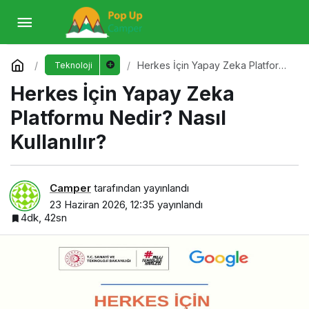
Herkes İçin Yapay Zeka Platformu Nedir?
Nasıl Kullanılır?
Yorum Yap
Herkes İçin Yapay Zeka Platformu
Teknoloji
Nedir? Nasıl Kullanılır?
Herkes İçin Yapay Zeka
Platformu Nedir? Nasıl
Kullanılır?
Camper
tarafından yayınlandı
23 Haziran 2026, 12:35
yayınlandı
4dk, 42sn