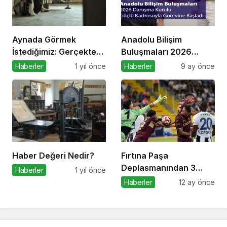
Aynada Görmek
Anadolu Bilişim
İstediğimiz: Gerçekten
Buluşmaları 2026
Kimiz?
Danışma Kurulu Güçlü
Haberler
1 yıl önce
Haberler
9 ay önce
Kadrosuyla Görevine
Başladı
Haber Değeri Nedir?
Fırtına Paşa
Deplasmanından 3
Haberler
1 yıl önce
Puanla Ayrıldı
Haberler
12 ay önce