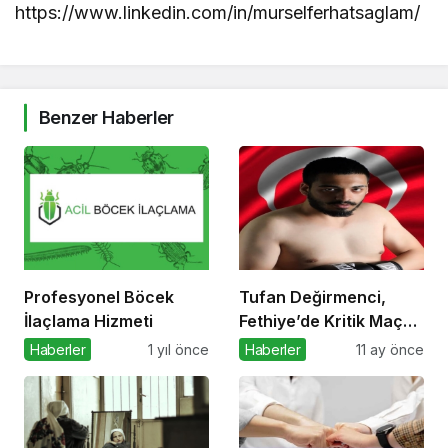
https://www.linkedin.com/in/murselferhatsaglam/
Benzer Haberler
Profesyonel Böcek
Tufan Değirmenci,
İlaçlama Hizmeti
Fethiye’de Kritik Maça
Çıkıyor
Haberler
1 yıl önce
Haberler
11 ay önce