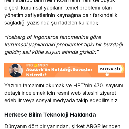
hem startup’ların hem KOBİ’lerin hem de büyük
ölçekli kurumsal yapıların temel problemi olan
yönetim zafiyetlerinin kaynağına dair farkındalık
sağladığı yazısında şu ifadeleri kullandı;
“Iceberg of Ingonarce fenomenine göre
kurumsal yapılardaki problemler tıpkı bir buzdağı
gibidir; asıl kütle suyun altında gizlidir.”
Yazının tamamını okumak ve HBT’nin 470. sayısını
detaylı incelemek için resmi web sitesini ziyaret
edebilir veya sosyal medyada takip edebilirsiniz.
Herkese Bilim Teknoloji Hakkında
Dünyanın dört bir yanından, şirket ARGE’lerinden