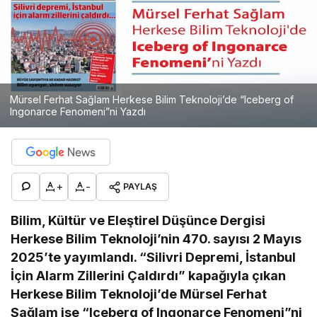
Mürsel Ferhat Sağlam Herkese Bilim Teknoloji’de “Iceberg of
Ingonarce Fenomeni”ni Yazdı
+
-
PAYLAŞ
Bilim, Kültür ve Eleştirel Düşünce Dergisi
Herkese Bilim Teknoloji’nin 470. sayısı 2 Mayıs
2025’te yayımlandı. “Silivri Depremi, İstanbul
İçin Alarm Zillerini Çaldırdı” kapağıyla çıkan
Herkese Bilim Teknoloji’de Mürsel Ferhat
Sağlam ise “Iceberg of Ingonarce Fenomeni”ni