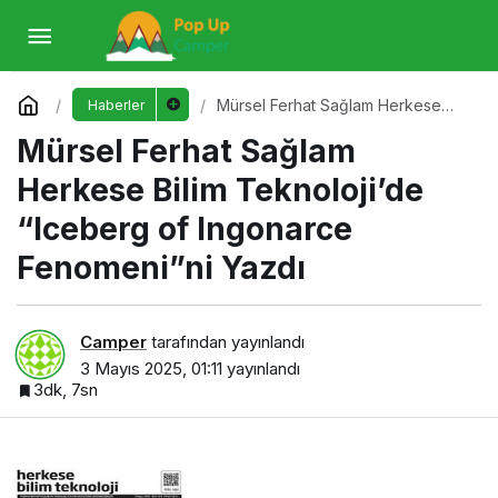
Mürsel Ferhat Sağlam Herkese Bilim
Teknoloji’de “Iceberg of Ingonarce Fenomeni”ni
Yorum Yap
Mürsel Ferhat Sağlam Herkese
Haberler
Bilim Teknoloji’de “Iceberg of
Mürsel Ferhat Sağlam
Ingonarce Fenomeni”ni Yazdı
Yazdı
Herkese Bilim Teknoloji’de
“Iceberg of Ingonarce
Fenomeni”ni Yazdı
Camper
tarafından yayınlandı
3 Mayıs 2025, 01:11
yayınlandı
3dk, 7sn