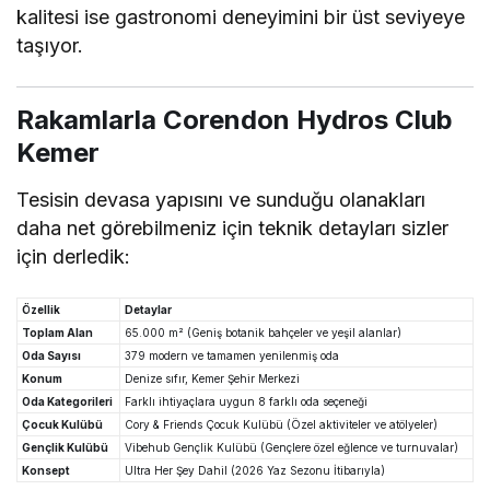
kalitesi ise gastronomi deneyimini bir üst seviyeye
taşıyor.
Rakamlarla Corendon Hydros Club
Kemer
Tesisin devasa yapısını ve sunduğu olanakları
daha net görebilmeniz için teknik detayları sizler
için derledik:
Özellik
Detaylar
Toplam Alan
65.000 m² (Geniş botanik bahçeler ve yeşil alanlar)
Oda Sayısı
379 modern ve tamamen yenilenmiş oda
Konum
Denize sıfır, Kemer Şehir Merkezi
Oda Kategorileri
Farklı ihtiyaçlara uygun 8 farklı oda seçeneği
Çocuk Kulübü
Cory & Friends Çocuk Kulübü (Özel aktiviteler ve atölyeler)
Gençlik Kulübü
Vibehub Gençlik Kulübü (Gençlere özel eğlence ve turnuvalar)
Konsept
Ultra Her Şey Dahil (2026 Yaz Sezonu İtibarıyla)