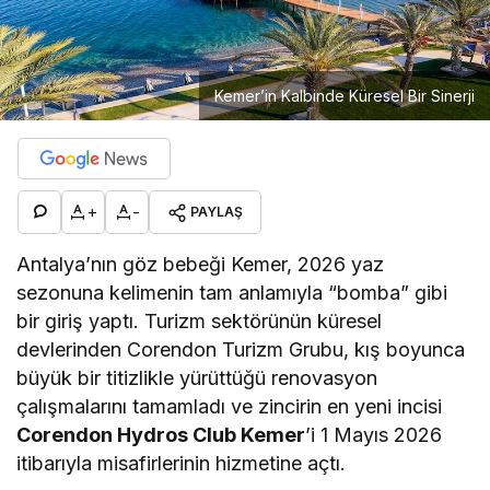
Kemer’in Kalbinde Küresel Bir Sinerji
+
-
PAYLAŞ
Antalya’nın göz bebeği Kemer, 2026 yaz
sezonuna kelimenin tam anlamıyla “bomba” gibi
bir giriş yaptı. Turizm sektörünün küresel
devlerinden Corendon Turizm Grubu, kış boyunca
büyük bir titizlikle yürüttüğü renovasyon
çalışmalarını tamamladı ve zincirin en yeni incisi
Corendon Hydros Club Kemer
’i 1 Mayıs 2026
itibarıyla misafirlerinin hizmetine açtı.