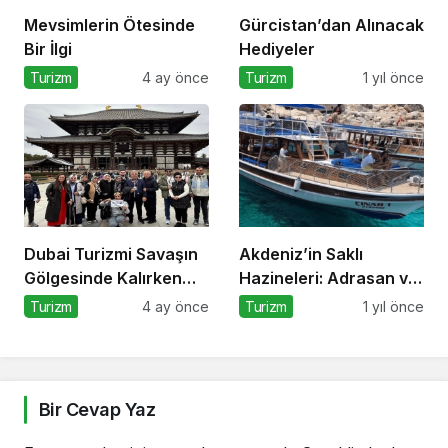
Mevsimlerin Ötesinde
Gürcistan’dan Alınacak
Bir İlgi
Hediyeler
Turizm
4 ay önce
Turizm
1 yıl önce
Dubai Turizmi Savaşın
Akdeniz’in Saklı
Gölgesinde Kalırken
Hazineleri: Adrasan ve
Yeni Rotalar Belirlendi
Çevresi
Turizm
4 ay önce
Turizm
1 yıl önce
Bir Cevap Yaz