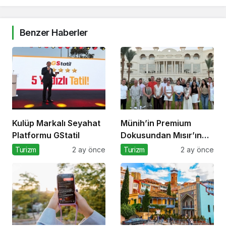
Benzer Haberler
Kulüp Markalı Seyahat
Münih’in Premium
Platformu GStatil
Dokusundan Mısır’ın
Tarihi Derinliğine
Turizm
2 ay önce
Turizm
2 ay önce