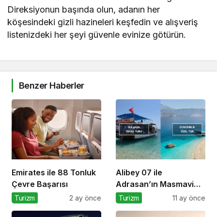
Direksiyonun başında olun, adanın her
köşesindeki gizli hazineleri keşfedin ve alışveriş
listenizdeki her şeyi güvenle evinize götürün.
Benzer Haberler
Emirates ile 88 Tonluk
Alibey 07 ile
Çevre Başarısı
Adrasan’ın Masmavi
Yolculuğu
Turizm
2 ay önce
Turizm
11 ay önce