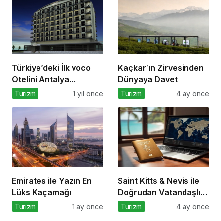
Türkiye’deki İlk voco
Kaçkar’ın Zirvesinden
Otelini Antalya
Dünyaya Davet
Konyaaltı’nda Açıyor
Turizm
1 yıl önce
Turizm
4 ay önce
Emirates ile Yazın En
Saint Kitts & Nevis ile
Lüks Kaçamağı
Doğrudan Vatandaşlık
Dönemi
Turizm
1 ay önce
Turizm
4 ay önce