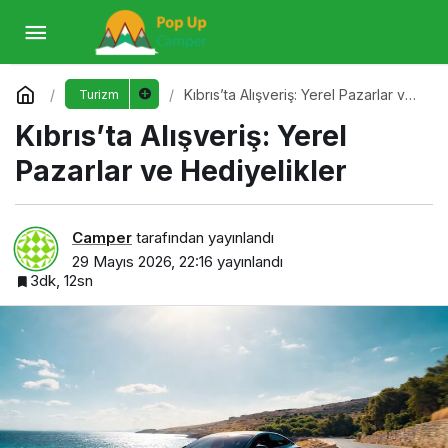
Kıbrıs’ta Alışveriş: Yerel Pazarlar ve
Hediyelikler
Yorum Yap
Kıbrıs’ta Alışveriş: Yerel Pazarlar ve
Turizm
Hediyelikler
Kıbrıs’ta Alışveriş: Yerel
Pazarlar ve Hediyelikler
Camper
tarafından yayınlandı
29 Mayıs 2026, 22:16
yayınlandı
3dk, 12sn