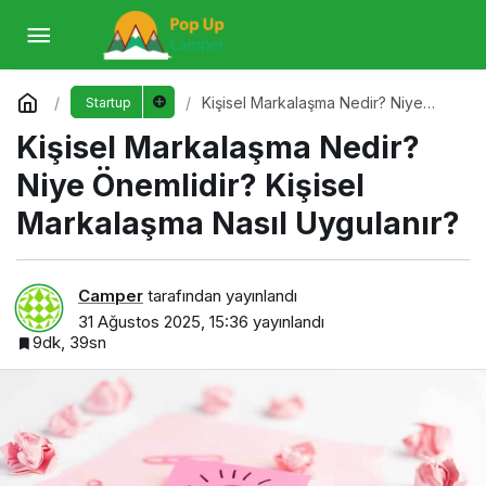
Kişisel Markalaşma Nedir? Niye Önemlidir?
Kişisel Markalaşma Nasıl Uygulanır?
Yorum Yap
Kişisel Markalaşma Nedir? Niye
Startup
Önemlidir? Kişisel Markalaşma Nasıl
Kişisel Markalaşma Nedir?
Uygulanır?
Niye Önemlidir? Kişisel
Markalaşma Nasıl Uygulanır?
Camper
tarafından yayınlandı
31 Ağustos 2025, 15:36
yayınlandı
9dk, 39sn