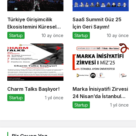
Türkiye Girişimcilik
SaaS Summit Güz 25
Ekosistemini Küresel
İçin Geri Sayım!
Sahneye Taşıyan
Startup
10 ay önce
Startup
10 ay önce
Buluşma
Charm Talks Başlıyor!
Marka İnisiyatifi Zirvesi
24 Nisan’da İstanbul
Startup
1 yıl önce
Aydın Üniversitesi’nde!
Startup
1 yıl önce