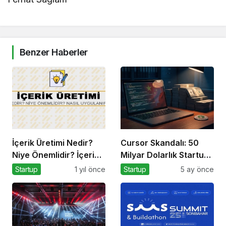
Benzer Haberler
İçerik Üretimi Nedir?
Cursor Skandalı: 50
Niye Önemlidir? İçerik
Milyar Dolarlık Startup
Üretimi Nasıl Yapılır?
Açık Kaynağı
Startup
1 yıl önce
Startup
5 ay önce
Gizleyince Ne Oldu?