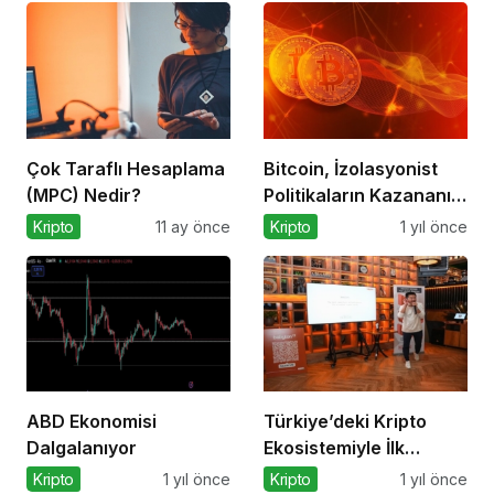
Çok Taraflı Hesaplama
Bitcoin, İzolasyonist
(MPC) Nedir?
Politikaların Kazananı
Olabilir
Kripto
11 ay önce
Kripto
1 yıl önce
ABD Ekonomisi
Türkiye’deki Kripto
Dalgalanıyor
Ekosistemiyle İlk
Buluşma
Kripto
1 yıl önce
Kripto
1 yıl önce