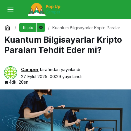
Kuantum Bilgisayarlar Kripto Paraları Tehdit
Eder mi?
Yorum Yap
Kuantum Bilgisayarlar Kripto Paraları
Kripto
Tehdit Eder mi?
Kuantum Bilgisayarlar Kripto
Paraları Tehdit Eder mi?
Camper
tarafından yayınlandı
27 Eylül 2025, 00:29
yayınlandı
4dk, 28sn