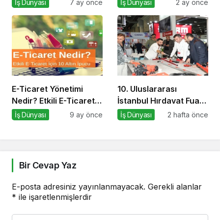
İş Dünyası
7 ay önce
İş Dünyası
2 ay önce
E-Ticaret Yönetimi
10. Uluslararası
Nedir? Etkili E-Ticaret
İstanbul Hırdavat Fuarı,
Yönetimi İçin 10 Altın
Küresel Ticaretin Yeni
İş Dünyası
9 ay önce
İş Dünyası
2 hafta önce
İpucu
Merkezi Olmaya
Hazırlanıyor
Bir Cevap Yaz
E-posta adresiniz yayınlanmayacak.
Gerekli alanlar
*
ile işaretlenmişlerdir