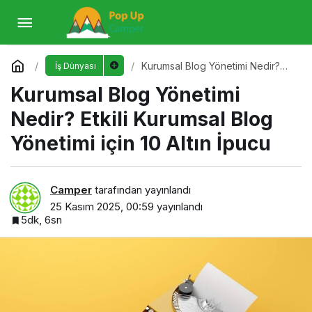
Kurumsal Blog Yönetimi Nedir? Etkili
Kurumsal Blog Yönetimi için 10 Altın İpucu
Yorum Yap
Kurumsal Blog Yönetimi Nedir?
İş Dünyası
Etkili Kurumsal Blog Yönetimi için
Kurumsal Blog Yönetimi
10 Altın İpucu
Nedir? Etkili Kurumsal Blog
Yönetimi için 10 Altın İpucu
Camper
tarafından yayınlandı
25 Kasım 2025, 00:59
yayınlandı
5dk, 6sn