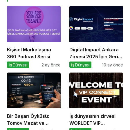
Kişisel Markalaşma
Digital Impact Ankara
360 Podcast Serisi
Zirvesi 2025 İçin Geri
Sayım!
İş Dünyası
2 ay önce
İş Dünyası
10 ay önce
Bir Başarı Öyküsü:
İş dünyasının zirvesi
Tomov Mezat ve
WORLDEF VIP
Gözlüğüm Sende
Connect’te buluştu