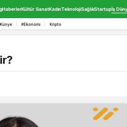
g
Haberler
Kültür Sanat
Kadın
Teknoloji
Sağlık
Startup
İş Dün
Künye
#Ekonomi
Kripto
ir?