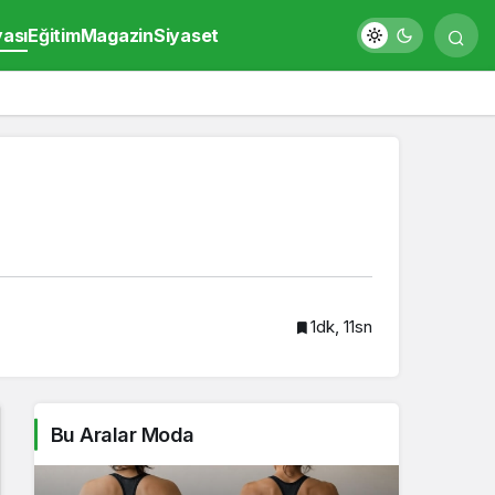
yası
Eğitim
Magazin
Siyaset
1dk, 11sn
Bu Aralar Moda