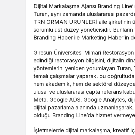
Dijital Markalaşma Ajansı Branding Line’
Turan, aynı zamanda uluslararası pazarda
TRN ORMAN ÜRÜNLERİ aile şirketinin üre
sorumlu üst düzey yöneticisidir. Bunların
Branding Haber ile Marketing Haber’in de
Giresun Üniversitesi Mimari Restorasy
edindiği restorasyon bilgisini, dijitalin 
yöntemlerini yeniden yorumlayan Turan, 
temalı çalışmalar yaparak, bu doğrultuda ö
hem akademik, hem de sektörel düzeyde mu
ulusal ve uluslararası çapta referans kab
Meta, Google ADS, Google Analytcs, dijit
dijital pazarlama alanında uzmanlaşarak,
olduğu Branding Line’da hizmet vermeye 
İşletmelerde dijital markalaşma, kreatif i