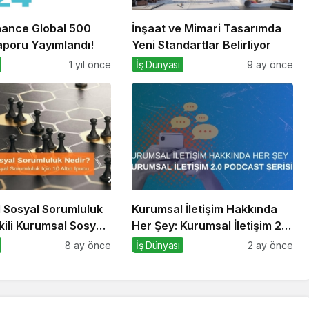
nance Global 500
İnşaat ve Mimari Tasarımda
aporu Yayımlandı!
Yeni Standartlar Belirliyor
1 yıl önce
İş Dünyası
9 ay önce
 Sosyal Sorumluluk
Kurumsal İletişim Hakkında
kili Kurumsal Sosyal
Her Şey: Kurumsal İletişim 2.0
k İçin 10 Altın Öneri
Podcast Serisi
8 ay önce
İş Dünyası
2 ay önce