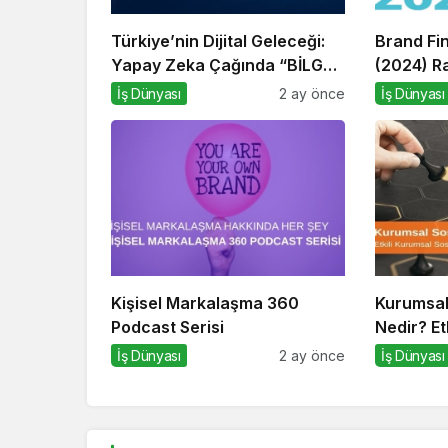
Türkiye’nin Dijital Geleceği:
Brand Fi
Yapay Zeka Çağında “BİLGE”
(2024) R
Hamlesi
İş Dünyası
2 ay önce
İş Dünyası
Kişisel Markalaşma 360
Kurumsal
Podcast Serisi
Nedir? Et
Sorumlulu
İş Dünyası
2 ay önce
İş Dünyası