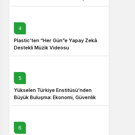
4
Plastic’ten “Her Gün”e Yapay Zekâ
Destekli Müzik Videosu
5
Yükselen Türkiye Enstitüsü’nden
Büyük Buluşma: Ekonomi, Güvenlik
Politikaları ve Hukuk Konferansı
6