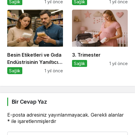
Defekti İlişkisi
Sağlık
1 yıl önce
Sağlık
1 yıl önce
Besin Etiketleri ve Gıda
3. Trimester
Endüstrisinin Yanıltıcı
Sağlık
1 yıl önce
Stratejileri
Sağlık
1 yıl önce
Bir Cevap Yaz
E-posta adresiniz yayınlanmayacak.
Gerekli alanlar
*
ile işaretlenmişlerdir