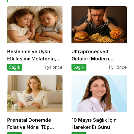
Beslenme ve Uyku
Ultraprocessed
Etkileşimi: Melatonin,
Gıdalar: Modern
Triptofan ve Çocuk
Tabağın Gizli
Sağlık
1 yıl önce
Sağlık
1 yıl önce
Davranışları
Psikobiyolojisi
Prenatal Dönemde
10 Mayıs Sağlık İçin
Folat ve Nöral Tüp
Hareket Et Günü