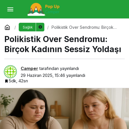
Polikistik Over Sendromu: Birçok Kadının
Sessiz Yoldaşı
Yorum Yap
Polikistik Over Sendromu: Birçok
Sağlık
Kadının Sessiz Yoldaşı
Polikistik Over Sendromu:
Birçok Kadının Sessiz Yoldaşı
Camper
tarafından yayınlandı
29 Haziran 2025, 15:46
yayınlandı
5dk, 42sn