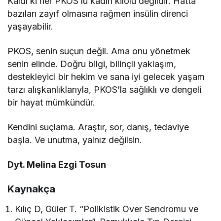
Kaldı ki her PKOS’lu kadın kilolu değildir. Hatta
bazıları zayıf olmasına rağmen insülin direnci
yaşayabilir.
PKOS, senin suçun değil. Ama onu yönetmek
senin elinde. Doğru bilgi, bilinçli yaklaşım,
destekleyici bir hekim ve sana iyi gelecek yaşam
tarzı alışkanlıklarıyla, PKOS’la sağlıklı ve dengeli
bir hayat mümkündür.
Kendini suçlama. Araştır, sor, danış, tedaviye
başla. Ve unutma, yalnız değilsin.
Dyt. Melina Ezgi Tosun
Kaynakça
Kılıç D, Güler T. “Polikistik Over Sendromu ve