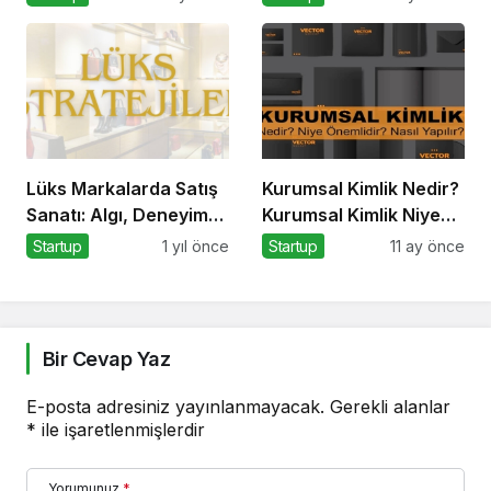
Gizleyince Ne Oldu?
Tutan Etkinlik
Lüks Markalarda Satış
Kurumsal Kimlik Nedir?
Sanatı: Algı, Deneyim
Kurumsal Kimlik Niye
ve Bağlantı
Önemlidir? Kurumsal
Startup
1 yıl önce
Startup
11 ay önce
Kimlik Nasıl Yapılır?
Bir Cevap Yaz
E-posta adresiniz yayınlanmayacak.
Gerekli alanlar
*
ile işaretlenmişlerdir
Yorumunuz
*