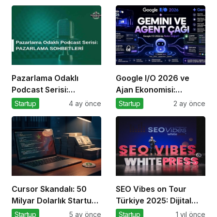
Pazarlama Odaklı
Google I/O 2026 ve
Podcast Serisi:
Ajan Ekonomisi:
Pazarlama Sohbetleri
Girişimcinin Yeni Rakibi
Startup
4 ay önce
Startup
2 ay önce
Arama Kutusu
Cursor Skandalı: 50
SEO Vibes on Tour
Milyar Dolarlık Startup
Türkiye 2025: Dijital
Açık Kaynağı
Dünyanın Nabzını
Startup
5 ay önce
Startup
1 yıl önce