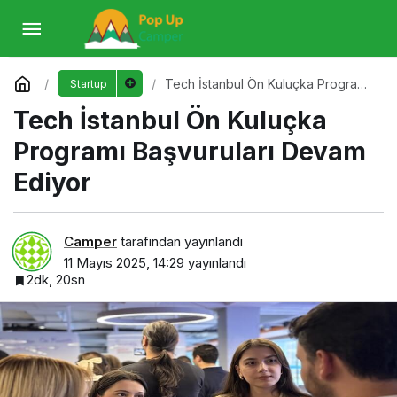
Tech İstanbul Ön Kuluçka Programı
Başvuruları Devam Ediyor
Yorum Yap
Tech İstanbul Ön Kuluçka Programı
Startup
Başvuruları Devam Ediyor
Tech İstanbul Ön Kuluçka
Programı Başvuruları Devam
Ediyor
Camper
tarafından yayınlandı
11 Mayıs 2025, 14:29
yayınlandı
2dk, 20sn