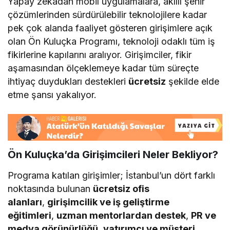
Yapay zekâdan mobil uygulamalara, akıllı şehir
çözümlerinden sürdürülebilir teknolojilere kadar
pek çok alanda faaliyet gösteren girişimlere açık
olan Ön Kuluçka Programı, teknoloji odaklı tüm iş
fikirlerine kapılarını aralıyor. Girişimciler, fikir
aşamasından ölçeklemeye kadar tüm süreçte
ihtiyaç duydukları destekleri
ücretsiz
şekilde elde
etme şansı yakalıyor.
Ön Kuluçka’da Girişimcileri Neler Bekliyor?
Programa katılan girişimler; İstanbul’un dört farklı
noktasında bulunan
ücretsiz ofis
alanları
,
girişimcilik ve iş geliştirme
eğitimleri
,
uzman mentorlardan destek
,
PR ve
medya görünürlüğü
,
yatırımcı ve müşteri