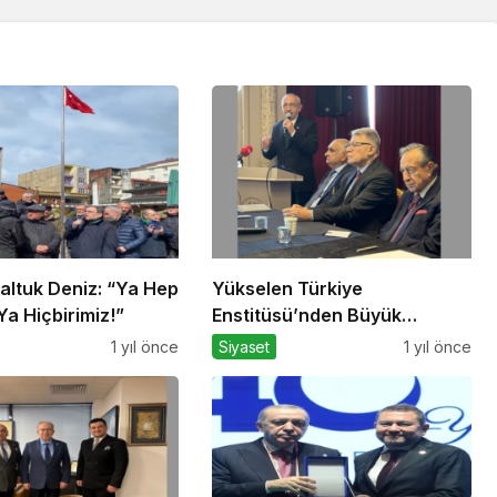
altuk Deniz: “Ya Hep
Yükselen Türkiye
a Hiçbirimiz!”
Enstitüsü’nden Büyük
Buluşma: Ekonomi, Güvenlik
1 yıl önce
Siyaset
1 yıl önce
Politikaları ve Hukuk
Konferansı