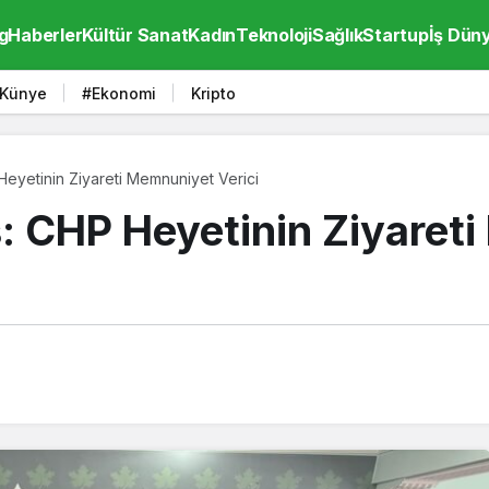
g
Haberler
Kültür Sanat
Kadın
Teknoloji
Sağlık
Startup
İş Dün
Künye
#Ekonomi
Kripto
yetinin Ziyareti Memnuniyet Verici
 CHP Heyetinin Ziyaret