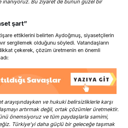
e inanıyoruz. Bu ziyaret de bunun güzel bir
aset şart”
şare ettiklerini belirten Aydoğmuş, siyasetçilerin
r tavır sergilemek olduğunu söyledi. Vatandaşların
dikkat çekerek, çözüm üretmenin en önemli
adı:
t arayışındayken ve hukuki belirsizliklerle karşı
laşmayı artırmak değil, ortak çözümler üretmektir.
ürünü önemsiyoruz ve tüm paydaşlarla samimi,
ğiz. Türkiye’yi daha güçlü bir geleceğe taşımak