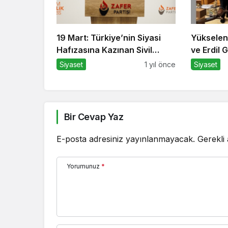
19 Mart: Türkiye’nin Siyasi
Yükselen
Hafızasına Kazınan Sivil
ve Erdil 
Darbe
Yaycı’ya 
Siyaset
1 yıl önce
Siyaset
Bir Cevap Yaz
E-posta adresiniz yayınlanmayacak.
Gerekli
Yorumunuz
*