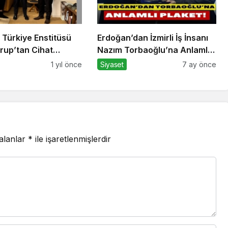
 Türkiye Enstitüsü
Erdoğan’dan İzmirli İş İnsanı
Grup’tan Cihat
Nazım Torbaoğlu’na Anlamlı
Anlamlı Ziyaret
Plaket
1 yıl önce
Siyaset
7 ay önce
 alanlar
*
ile işaretlenmişlerdir