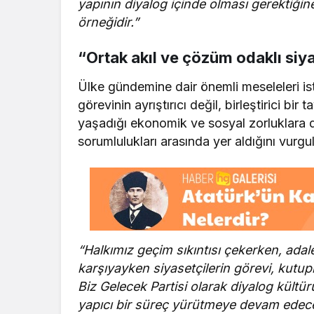
yapının diyalog içinde olması gerektiğin
örneğidir.”
“Ortak akıl ve çözüm odaklı siy
Ülke gündemine dair önemli meseleleri isti
görevinin ayrıştırıcı değil, birleştirici bi
yaşadığı ekonomik ve sosyal zorluklara 
sorumlulukları arasında yer aldığını vurgul
“Halkımız geçim sıkıntısı çekerken, adale
karşıyayken siyasetçilerin görevi, kutup
Biz Gelecek Partisi olarak diyalog kült
yapıcı bir süreç yürütmeye devam edece