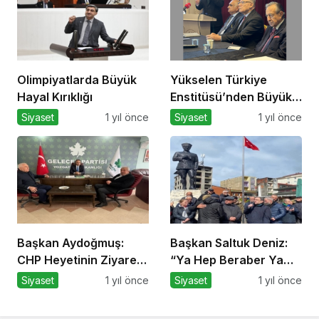
Olimpiyatlarda Büyük
Yükselen Türkiye
Hayal Kırıklığı
Enstitüsü’nden Büyük
Buluşma: Ekonomi,
Siyaset
1 yıl önce
Siyaset
1 yıl önce
Güvenlik Politikaları ve
Hukuk Konferansı
Başkan Aydoğmuş:
Başkan Saltuk Deniz:
CHP Heyetinin Ziyareti
“Ya Hep Beraber Ya
Memnuniyet Verici
Hiçbirimiz!”
Siyaset
1 yıl önce
Siyaset
1 yıl önce