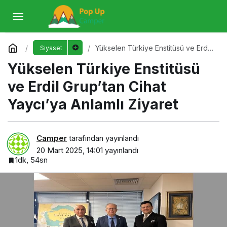
Yükselen Türkiye Enstitüsü ve Erdil Grup’tan
Cihat Yaycı’ya Anlamlı Ziyaret
Yorum Yap
Yükselen Türkiye Enstitüsü ve Erdil
Siyaset
Grup’tan Cihat Yaycı’ya Anlamlı
Yükselen Türkiye Enstitüsü
Ziyaret
ve Erdil Grup’tan Cihat
Yaycı’ya Anlamlı Ziyaret
Camper
tarafından yayınlandı
20 Mart 2025, 14:01
yayınlandı
1dk, 54sn