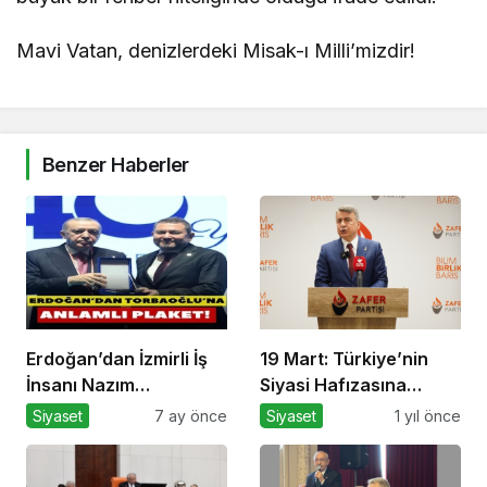
Mavi Vatan, denizlerdeki Misak-ı Milli’mizdir!
Benzer Haberler
Erdoğan’dan İzmirli İş
19 Mart: Türkiye’nin
İnsanı Nazım
Siyasi Hafızasına
Torbaoğlu’na Anlamlı
Kazınan Sivil Darbe
Siyaset
7 ay önce
Siyaset
1 yıl önce
Plaket