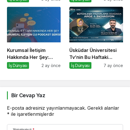
İpucu
Kurumsal İletişim
Üsküdar Üniversitesi
Hakkında Her Şey:
Tv’nin Bu Haftaki
Kurumsal İletişim 2.0
Konuğu Mürsel Ferhat
İş Dünyası
2 ay önce
İş Dünyası
7 ay önce
Podcast Serisi
Sağlam Oluyor
Bir Cevap Yaz
E-posta adresiniz yayınlanmayacak.
Gerekli alanlar
*
ile işaretlenmişlerdir
Yorumunuz
*