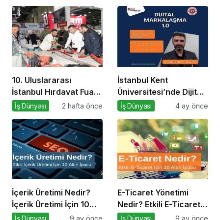
10. Uluslararası
İstanbul Kent
İstanbul Hırdavat Fuarı,
Üniversitesi’nde Dijital
Küresel Ticaretin Yeni
Markalaşma 1.0
İş Dünyası
2 hafta önce
İş Dünyası
4 ay önce
Merkezi Olmaya
Etkinliği!
Hazırlanıyor
İçerik Üretimi Nedir?
E-Ticaret Yönetimi
İçerik Üretimi İçin 10
Nedir? Etkili E-Ticaret
Altın İpucu
Yönetimi İçin 10 Altın
İş Dünyası
9 ay önce
İş Dünyası
9 ay önce