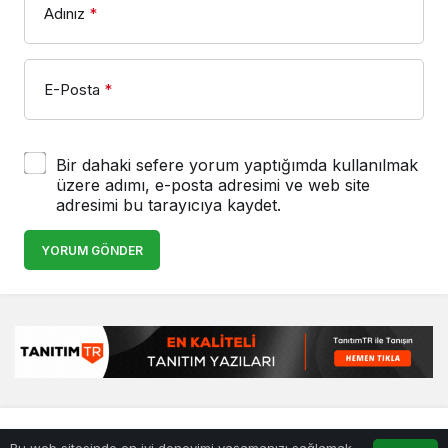
Adınız
*
E-Posta
*
Bir dahaki sefere yorum yaptığımda kullanılmak
üzere adımı, e-posta adresimi ve web site
adresimi bu tarayıcıya kaydet.
YORUM GÖNDER
© Telif Hakkı 20.01.1999, Tüm Hakları Saklıdır.
haber
,
en iyiler
Bu web sitesinde en iyi deneyimi yaşamanızı sağlamak