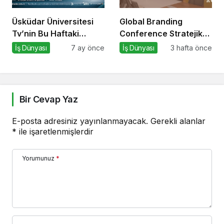
Üsküdar Üniversitesi
Global Branding
Tv’nin Bu Haftaki
Conference Stratejik
Konuğu Mürsel Ferhat
Odağı: “Istanbul
İş Dünyası
7 ay önce
İş Dünyası
3 hafta önce
Sağlam Oluyor
School” Vizyonu
Bir Cevap Yaz
E-posta adresiniz yayınlanmayacak.
Gerekli alanlar
*
ile işaretlenmişlerdir
Yorumunuz
*