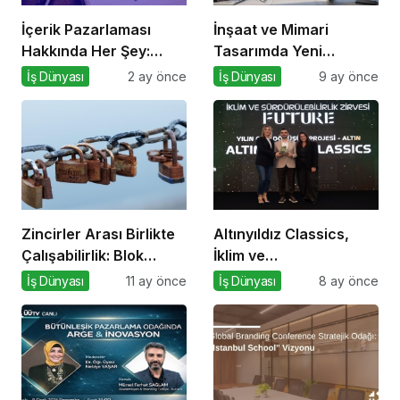
İçerik Pazarlaması
İnşaat ve Mimari
Hakkında Her Şey:
Tasarımda Yeni
İçeriklerce Podcast
Standartlar Belirliyor
İş Dünyası
2 ay önce
İş Dünyası
9 ay önce
Serisi
Zincirler Arası Birlikte
Altınyıldız Classics,
Çalışabilirlik: Blok
İklim ve
Zincirlerin Geleceği
Sürdürülebilirlik
İş Dünyası
11 ay önce
İş Dünyası
8 ay önce
Ödülleri’nde “Yılın Geri
Dönüşüm Projesi”
Kategorisinde Altın
Ödül Kazandı