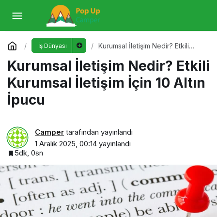
Kurumsal İletişim Nedir? Etkili Kurumsal
İletişim İçin 10 Altın İpucu
Yorum Yap
Kurumsal İletişim Nedir? Etkili
İş Dünyası
Kurumsal İletişim İçin 10 Altın
Kurumsal İletişim Nedir? Etkili
İpucu
Kurumsal İletişim İçin 10 Altın
İpucu
Camper
tarafından yayınlandı
1 Aralık 2025, 00:14
yayınlandı
5dk, 0sn