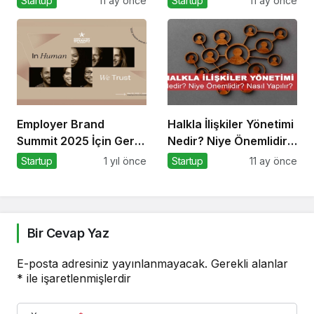
Startup
11 ay önce
Startup
11 ay önce
Employer Brand
Halkla İlişkiler Yönetimi
Summit 2025 İçin Geri
Nedir? Niye Önemlidir?
Sayım!
Halkla İlişkiler Yönetimi
Startup
1 yıl önce
Startup
11 ay önce
Nasıl Yapılır?
Bir Cevap Yaz
E-posta adresiniz yayınlanmayacak.
Gerekli alanlar
*
ile işaretlenmişlerdir