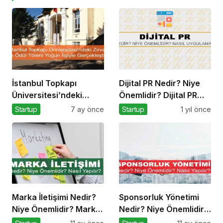
İstanbul Topkapı
Dijital PR Nedir? Niye
Üniversitesi’ndeki
Önemlidir? Dijital PR
Zirve ve Ödül Töreni
Nasıl Uygulanır?
Startup
7 ay önce
Startup
1 yıl önce
Yoğun İlgiyle
Gerçekleşti
Marka İletişimi Nedir?
Sponsorluk Yönetimi
Niye Önemlidir? Marka
Nedir? Niye Önemlidir?
İletişimi Nasıl Yapılır?
Nasıl Yapılır?