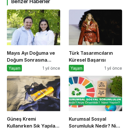
Benzer Haberler
Mayıs Ayı Doğuma ve
Türk Tasarımcıların
Doğum Sonrasına
Küresel Başarısı
Hazırlık Atölyesi
Yaşam
1 yıl önce
Yaşam
1 yıl önce
Güneş Kremi
Kurumsal Sosyal
Kullanırken Sık Yapılan
Sorumluluk Nedir? Niye