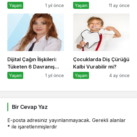
Hatalar – Yaygın 8
Önemlidir? Kurumsal
Yaşam
1 yıl önce
Yaşam
11 ay önce
Hata
Sosyal Sorumluluk
Nasıl Yapılır?
Dijital Çağın İlişkileri:
Çocuklarda Diş Çürüğü
Tüketen 6 Davranış
Kalbi Vurabilir mi?
Biçimi
Yaşam
1 yıl önce
Yaşam
4 ay önce
Bir Cevap Yaz
E-posta adresiniz yayınlanmayacak.
Gerekli alanlar
*
ile işaretlenmişlerdir