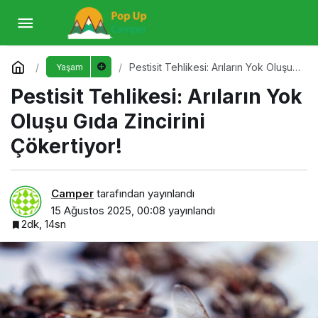
Pestisit Tehlikesi: Arıların Yok Oluşu Gıda
Zincirini Çökertiyor!
Yorum Yap
Pestisit Tehlikesi: Arıların Yok Oluşu
Yaşam
Gıda Zincirini Çökertiyor!
Pestisit Tehlikesi: Arıların Yok
Oluşu Gıda Zincirini
Çökertiyor!
Camper
tarafından yayınlandı
15 Ağustos 2025, 00:08
yayınlandı
2dk, 14sn