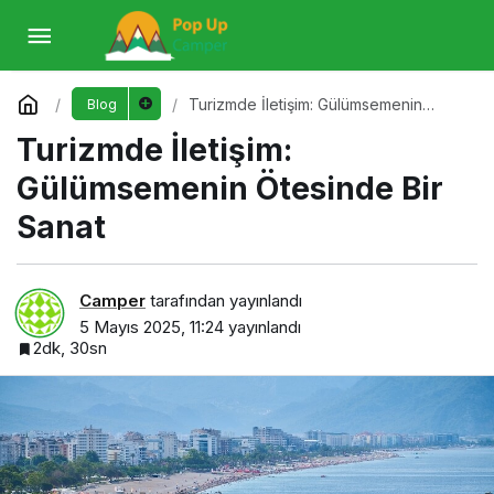
Turizmde İletişim: Gülümsemenin Ötesinde
Bir Sanat
Yorum Yap
Turizmde İletişim: Gülümsemenin
Blog
Ötesinde Bir Sanat
Turizmde İletişim:
Gülümsemenin Ötesinde Bir
Sanat
Camper
tarafından yayınlandı
5 Mayıs 2025, 11:24
yayınlandı
2dk, 30sn