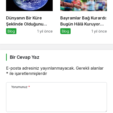
Dünyanın Bir Küre
Bayramlar Bağ Kurardı:
Şeklinde Olduğunu
Bugün Hâlâ Kuruyor
Kanıtlayan Olaylar
mu?
Blog
1 yıl önce
Blog
1 yıl önce
Nedir?
Bir Cevap Yaz
E-posta adresiniz yayınlanmayacak.
Gerekli alanlar
*
ile işaretlenmişlerdir
Yorumunuz
*