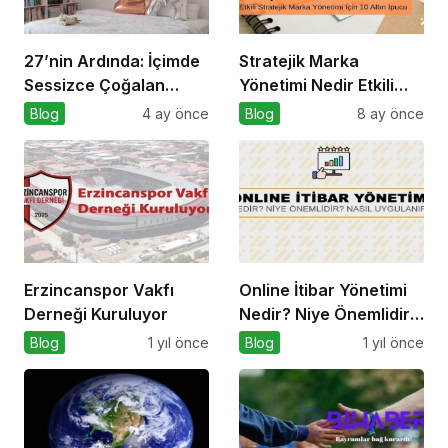
27’nin Ardında: İçimde
Stratejik Marka
Sessizce Çoğalan
Yönetimi Nedir Etkili
Hayat
Stratejik Marka
Blog
4 ay önce
Blog
8 ay önce
Yönetimi için 10 Altın
İpucu
Erzincanspor Vakfı
Online İtibar Yönetimi
Derneği Kuruluyor
Nedir? Niye Önemlidir?
Online İtibar Yönetimi
Blog
1 yıl önce
Blog
1 yıl önce
Nasıl Uygulanır?