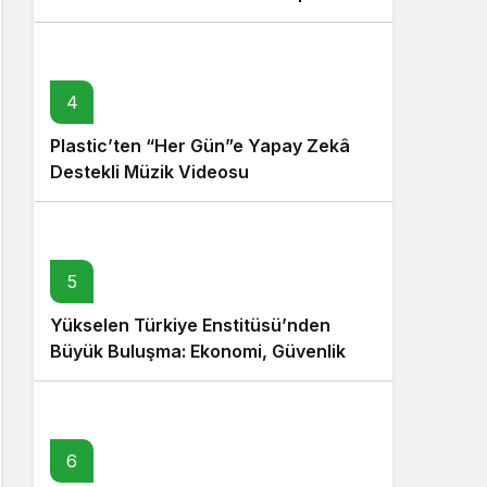
4
Plastic’ten “Her Gün”e Yapay Zekâ
Destekli Müzik Videosu
5
Yükselen Türkiye Enstitüsü’nden
Büyük Buluşma: Ekonomi, Güvenlik
Politikaları ve Hukuk Konferansı
6