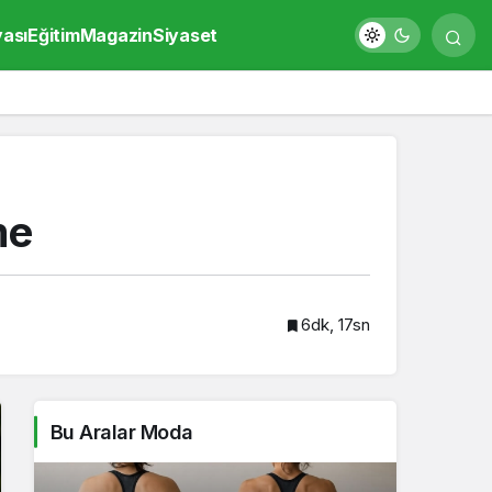
yası
Eğitim
Magazin
Siyaset
me
6dk, 17sn
Bu Aralar Moda