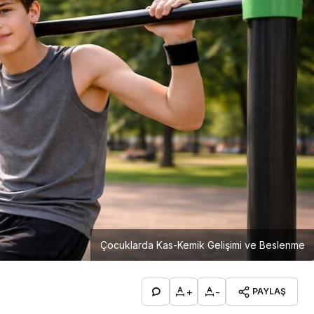
Çocuklarda Kas-Kemik Gelişimi ve Beslenme
+
-
PAYLAŞ