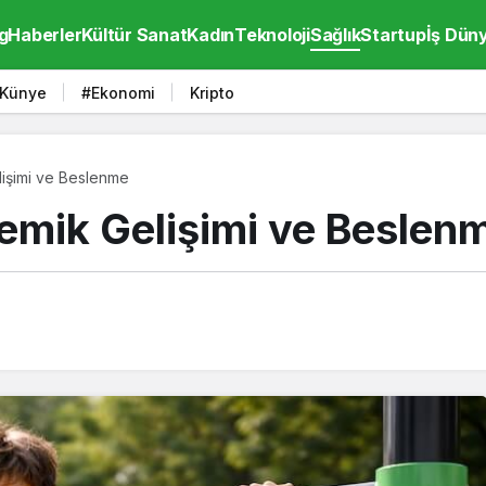
g
Haberler
Kültür Sanat
Kadın
Teknoloji
Sağlık
Startup
İş Dün
Künye
#Ekonomi
Kripto
işimi ve Beslenme
emik Gelişimi ve Beslen